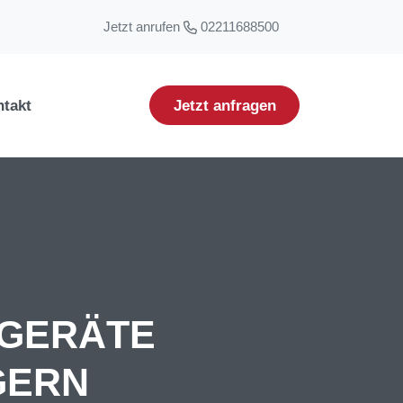
Jetzt anrufen
02211688500
takt
Jetzt anfragen
GERÄTE
GERN